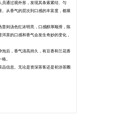
人员通过观外形，发现其条索紧结、匀
著。从香气的层次到口感的丰富度，都展
熟普则汤色红浓明亮，口感醇厚顺滑，陈
普洱茶的口感和香气会发生奇妙的变化，
冲泡后，香气清高持久，有豆香和兰花香
一格。
茶品信息。无论是资深茶客还是初涉茶圈
。