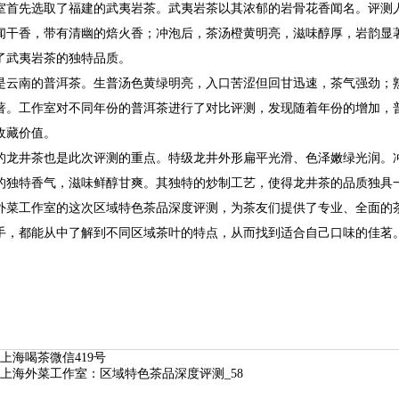
室首先选取了福建的武夷岩茶。武夷岩茶以其浓郁的岩骨花香闻名。评测
闻干香，带有清幽的焙火香；冲泡后，茶汤橙黄明亮，滋味醇厚，岩韵显
了武夷岩茶的独特品质。
是云南的普洱茶。生普汤色黄绿明亮，入口苦涩但回甘迅速，茶气强劲；
著。工作室对不同年份的普洱茶进行了对比评测，发现随着年份的增加，
收藏价值。
的龙井茶也是此次评测的重点。特级龙井外形扁平光滑、色泽嫩绿光润。
的独特香气，滋味鲜醇甘爽。其独特的炒制工艺，使得龙井茶的品质独具
外菜工作室的这次区域特色茶品深度评测，为茶友们提供了专业、全面的
手，都能从中了解到不同区域茶叶的特点，从而找到适合自己口味的佳茗
上海喝茶微信419号
上海外菜工作室：区域特色茶品深度评测_58